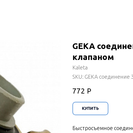
GEKA соедине
клапаном
Kaleta
SKU:
GEKA соединение 3
772
Р
КУПИТЬ
Быстросъемное соедин