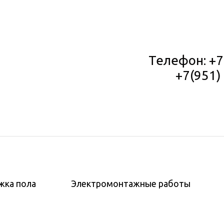
Телефон:
Телефон: +7
+7
+7(951) 5
+7(951) 
жка пола
ванная стяжка пола
Электромонтажные работы
Электромонтаж