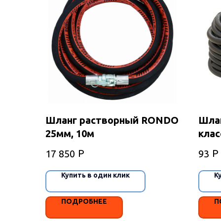
Шланг растворный RONDO
Шлан
25мм, 10м
клас
ГОС
Р
Р
17 850
93
Купить в один клик
К
ПОДРОБНЕЕ
П