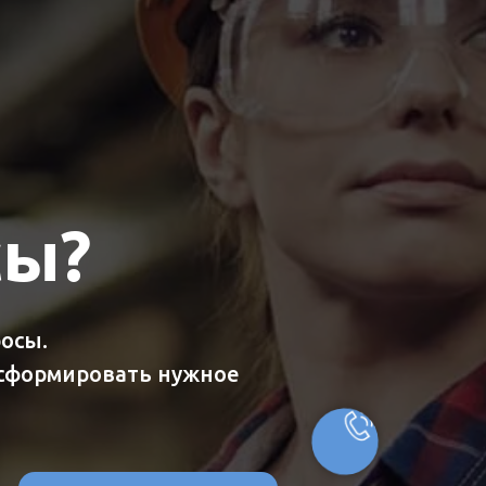
сы?
осы.
 сформировать нужное